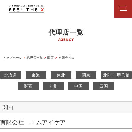
代理店一覧
AGENCY
トップページ
代理店一覧
関西
有限会社エムアイケア
北海道
東海
東北
関東
北陸・ 甲信越
関西
九州
中国
四国
関西
有限会社 エムアイケア