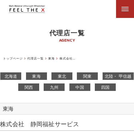
代理店一覧
AGENCY
トップページ
代理店一覧
東海
株式会社静岡福祉サービス
北海道
東海
東北
関東
北陸・ 甲信越
関西
九州
中国
四国
東海
株式会社 静岡福祉サービス